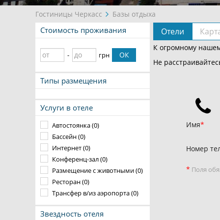
Гостиницы Черкасс
Базы отдыха
Стоимость проживания
Отели
Карт
К огромному нашем
ОК
-
грн
Не расстраивайтесь
Типы размещения
Услуги в отеле
Имя
Автостоянка (0)
Бассейн (0)
Интернет (0)
Номер те
Конференц-зал (0)
*
Поля обя
Размещение с животными (0)
Ресторан (0)
Трансфер в/из аэропорта (0)
Звездность отеля